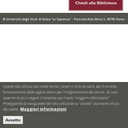
Chiedi alla Biblioteca
© Università degli Studi di Roma "La Sapienza" - Piazzale Aldo Moro 5, 00185 Roma
Questo sito utilizza solo cookie tecnici, propri e di terze parti, per il corretto
funzionamento delle pagine web e per il miglioramento dei servizi. Se vuoi
saperne di più o negare il consenso usa il tasto "maggiori informazioni".
Proseguendo la navigazione del sito o cliccando su "accetto" acconsenti all'uso
Maggiori informazioni
dei cookie.
Accetto