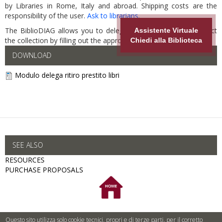
by Libraries in Rome, Italy and abroad. Shipping costs are the
responsibility of the user.
Ask to librarians
.
The BiblioDIAG allows you to delegate a third person to collect
Assistente Virtuale
the collection by filling out the appropriate
FORM
.
Chiedi alla Biblioteca
DOWNLOAD
Modulo delega ritiro prestito libri
SEE ALSO
RESOURCES
PURCHASE PROPOSALS
Questo sito utilizza solo cookie tecnici, propri e di terze parti, per il corretto