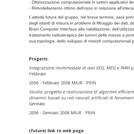
- Ottimizzazione computazionale in settori applicativi de
- Rimodellamento ottimo dell’osso in relazione all’intera
L’attività futura del gruppo, nel breve termine, sarà prin
degli istanti di misura in problemi di filtraggio dei dati;
Brain Computer Interface alla riabilitazione;
del
l’utilizz
trattamento radioterapico dei tumori;della messa a punto 
sua topologia; dello sviluppo di metodi computazionali pe
Progetti:
Integrazione multimodale di dati EEG, MEG e fMRI per 
Febbraio
2006 - Febbraio 2008 MIUR - PRIN
Studio, progetto e realizzazione di algoritmi efficient
dinamici basati su reti neurali artificiali di fenomeni
Gennaio
2006 - Gennaio 2008 MIUR - PRIN
(
future) link to web page