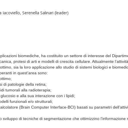
Iacoviello, Serenella Salinari (leader)
applicazioni biomediche, ha costituito un settore di interesse del Dipartime
ica, protesi di arti e modelli di crescita cellulare.
Attualmente l’attivit
 ottimo, sia la loro applicazione allo studio di sistemi biologici e biomedic
 operanti in quest’area sono:
 ottimo;
si di patologie della retina;
idi tumorali alla radioterapia;
 glucosio e alla sua interazione con i lipidi;
elli funzionali e/o strutturali;
calcolatore
(Brain Computer Interface-BCI) basati su parametri dell’attivit
lo sviluppo di tecniche di segmentazione che ottimizzino l’informazione r