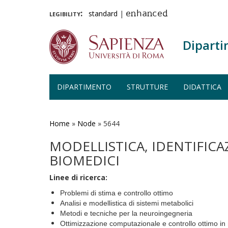
legibility:
standard
|
enhanced
Diparti
DIPARTIMENTO
STRUTTURE
DIDATTICA
Salta
al
contenuto
Home
»
Node
»
5644
principale
MODELLISTICA, IDENTIFICA
BIOMEDICI
Linee di ricerca:
Problemi di stima e controllo ottimo
Analisi e modellistica di sistemi metabolici
Metodi e tecniche per la neuroingegneria
Ottimizzazione computazionale e controllo ottimo in