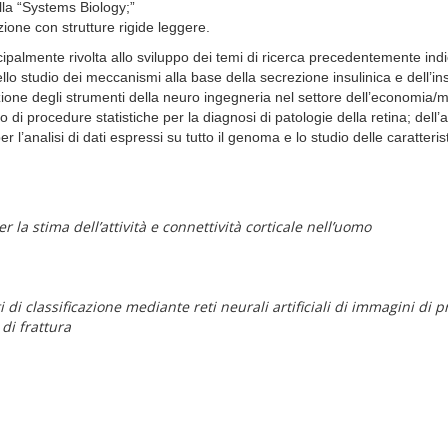
lla “Systems Biology;”
zione con strutture rigide leggere.
cipalmente rivolta allo sviluppo dei temi di ricerca precedentemente indic
 dello studio dei meccanismi alla base della secrezione insulinica e dell’in
azione degli strumenti della neuro ingegneria nel settore dell’economia/ma
di procedure statistiche per la diagnosi di patologie della retina; dell’
r l’analisi
di dati espressi su tutto il genoma e lo studio delle caratteris
la stima dell’attività e connettività corticale nell’uomo
i di classificazione mediante reti neurali artificiali di immagini di p
 di frattura