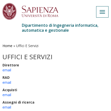
Togg
navig
Dipartimento di Ingegneria informatica,
automatica e gestionale
Salta
al
contenuto
Home
»
Uffici E Servizi
principale
UFFICI E SERVIZI
Direttore
email
RAD
email
Acquisti
email
Assegni di ricerca
email