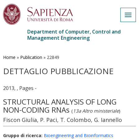
Togg
navig
Department of Computer, Control and
Management Engineering
Skip
to
main
Home
»
Publication
»
22849
content
DETTAGLIO PUBBLICAZIONE
2013, , Pages -
STRUCTURAL ANALYSIS OF LONG
NON-CODING RNAs
(
13a Altro ministeriale
)
Fiscon Giulia, P. Paci, T. Colombo, G. Iannello
Gruppo di ricerca:
Bioengineering and Bioinformatics