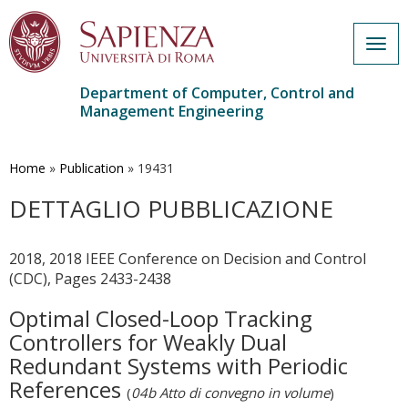
Togg
navig
Department of Computer, Control and
Management Engineering
Skip
to
main
Home
»
Publication
»
19431
content
DETTAGLIO PUBBLICAZIONE
2018, 2018 IEEE Conference on Decision and Control
(CDC), Pages 2433-2438
Optimal Closed-Loop Tracking
Controllers for Weakly Dual
Redundant Systems with Periodic
References
(
04b Atto di convegno in volume
)