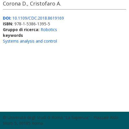
Corona D., Cristofaro A.
DOI:
10.1109/CDC.2018.8619169
ISBN:
978-1-5386-1395-5
Gruppo di ricerca:
Robotics
keywords
Systems analysis and control
© Università degli Studi di Roma "La Sapienza" - Piazzale Aldo
Moro 5, 00185 Roma