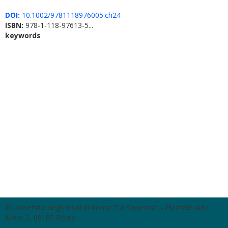
DOI:
10.1002/9781118976005.ch24
ISBN:
978-1-118-97613-5...
keywords
© Università degli Studi di Roma "La Sapienza" - Piazzale Aldo
Moro 5, 00185 Roma