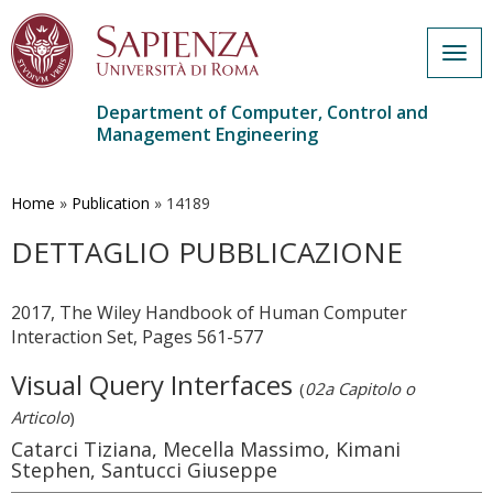
Togg
navig
Department of Computer, Control and
Management Engineering
Skip
to
main
Home
»
Publication
»
14189
content
DETTAGLIO PUBBLICAZIONE
2017, The Wiley Handbook of Human Computer
Interaction Set, Pages 561-577
Visual Query Interfaces
(
02a Capitolo o
Articolo
)
Catarci Tiziana, Mecella Massimo, Kimani
Stephen, Santucci Giuseppe