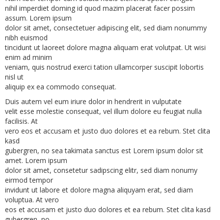
nihil imperdiet doming id quod mazim placerat facer possim
assum. Lorem ipsum
dolor sit amet, consectetuer adipiscing elit, sed diam nonummy
nibh euismod
tincidunt ut laoreet dolore magna aliquam erat volutpat. Ut wisi
enim ad minim
veniam, quis nostrud exerci tation ullamcorper suscipit lobortis
nisl ut
aliquip ex ea commodo consequat.
Duis autem vel eum iriure dolor in hendrerit in vulputate
velit esse molestie consequat, vel illum dolore eu feugiat nulla
facilisis. At
vero eos et accusam et justo duo dolores et ea rebum. Stet clita
kasd
gubergren, no sea takimata sanctus est Lorem ipsum dolor sit
amet. Lorem ipsum
dolor sit amet, consetetur sadipscing elitr, sed diam nonumy
eirmod tempor
invidunt ut labore et dolore magna aliquyam erat, sed diam
voluptua. At vero
eos et accusam et justo duo dolores et ea rebum. Stet clita kasd
gubergren, no