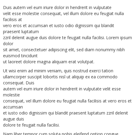
Duis autem vel eum iriure dolor in hendrerit in vulputate
velit esse molestie consequat, vel illum dolore eu feugiat nulla
facilisis at
vero eros et accumsan et iusto odio dignissim qui blandit
praesent luptatum
zzril delenit augue duis dolore te feugait nulla facilisi. Lorem ipsum
dolor
sit amet, consectetuer adipiscing elit, sed diam nonummy nibh
euismod tincidunt
ut laoreet dolore magna aliquam erat volutpat.
Ut wisi enim ad minim veniam, quis nostrud exerci tation
ullamcorper suscipit lobortis nisl ut aliquip ex ea commodo
consequat. Duis
autem vel eum iriure dolor in hendrerit in vulputate velit esse
molestie
consequat, vel illum dolore eu feugiat nulla facilisis at vero eros et
accumsan
et iusto odio dignissim qui blandit praesent luptatum zzril delenit
augue duis
dolore te feugait nulla facilisi.
Nam liber tempor cum soluta nobis eleifend option congue