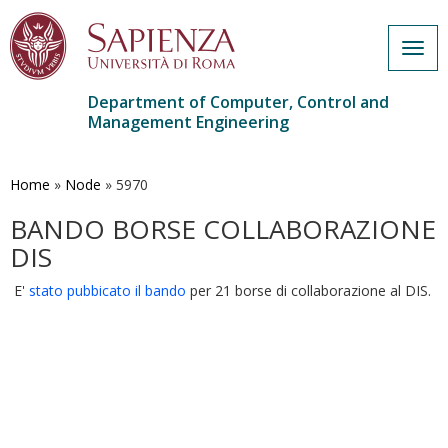
Togg
navig
Department of Computer, Control and
Management Engineering
Skip
to
main
Home
»
Node
»
5970
content
BANDO BORSE COLLABORAZIONE
DIS
E'
stato pubbicato il bando
per 21 borse di collaborazione al DIS.