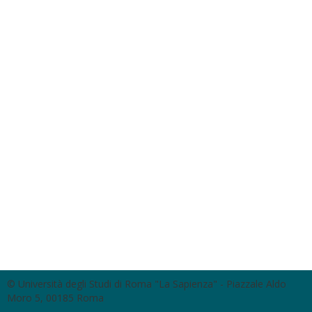
© Università degli Studi di Roma "La Sapienza" - Piazzale Aldo
Moro 5, 00185 Roma