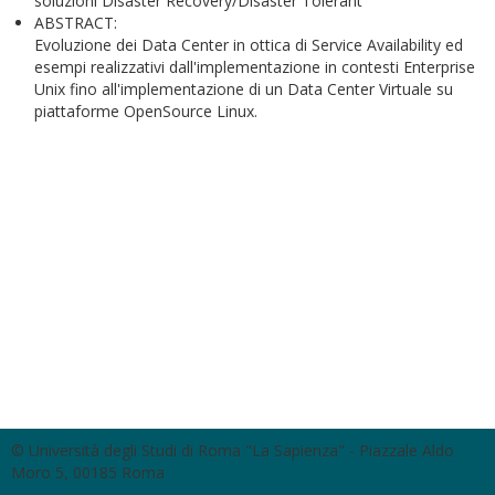
soluzioni Disaster Recovery/Disaster Tolerant
ABSTRACT:
Evoluzione dei Data Center in ottica di Service Availability ed
esempi realizzativi dall'implementazione in contesti Enterprise
Unix fino all'implementazione di un Data Center Virtuale su
piattaforme OpenSource Linux.
© Università degli Studi di Roma "La Sapienza" - Piazzale Aldo
Moro 5, 00185 Roma