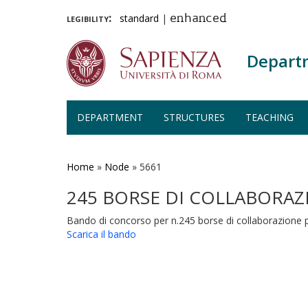
legibility:
standard
|
enhanced
Depart
DEPARTMENT
STRUCTURES
TEACHING
Skip
to
main
Home
»
Node
»
5661
content
245 BORSE DI COLLABORAZ
Bando di concorso per n.245 borse di collaborazione per 
Scarica il bando