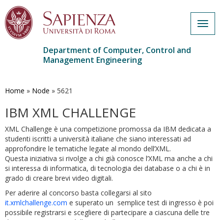
Togg
navig
Department of Computer, Control and
Management Engineering
Skip
to
main
Home
»
Node
»
5621
content
IBM XML CHALLENGE
XML Challenge è una competizione promossa da IBM dedicata a
studenti iscritti a università italiane che siano interessati ad
approfondire le tematiche legate al mondo dell’XML.
Questa iniziativa si rivolge a chi già conosce l’XML ma anche a chi
si interessa di informatica, di tecnologia dei database o a chi è in
grado di creare brevi video digitali.
Per aderire al concorso basta collegarsi al sito
it.xmlchallenge.com
e superato un semplice test di ingresso è poi
possibile registrarsi e scegliere di partecipare a ciascuna delle tre