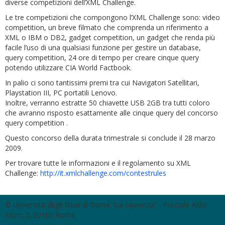
diverse competizioni dell’XML Challenge.
Le tre competizioni che compongono l’XML Challenge sono: video
competition, un breve filmato che comprenda un riferimento a
XML o IBM o DB2, gadget competition, un gadget che renda più
facile l’uso di una qualsiasi funzione per gestire un database,
query competition, 24 ore di tempo per creare cinque query
potendo utilizzare CIA World Factbook.
In palio ci sono tantissimi premi tra cui Navigatori Satellitari,
Playstation III, PC portatili Lenovo.
Inoltre, verranno estratte 50 chiavette USB 2GB tra tutti coloro
che avranno risposto esattamente alle cinque query del concorso
query competition .
Questo concorso della durata trimestrale si conclude il 28 marzo
2009.
Per trovare tutte le informazioni e il regolamento su XML
Challenge:
http://it.xmlchallenge.com/contestrules
© Università degli Studi di Roma "La Sapienza" - Piazzale Aldo
Moro 5, 00185 Roma