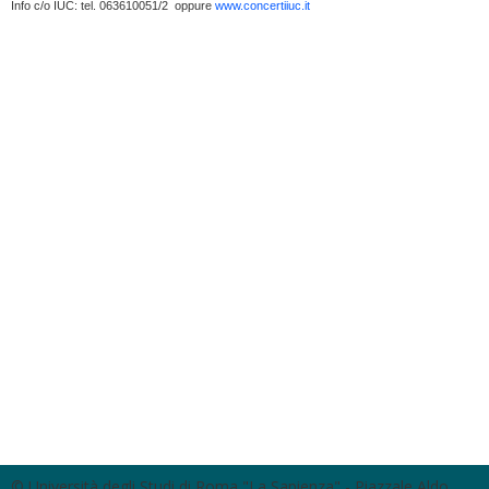
Info c/o IUC: tel. 063610051/2 oppure
www.concertiiuc.it
© Università degli Studi di Roma "La Sapienza" - Piazzale Aldo