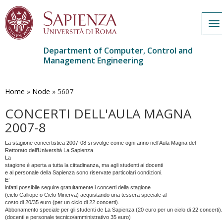
To
na
Department of Computer, Control and
Management Engineering
Skip
to
main
Home
»
Node
»
5607
content
CONCERTI DELL'AULA MAGNA
2007-8
La stagione concertistica 2007-08 si svolge come ogni anno nell’Aula Magna del
Rettorato dell’Università La Sapienza.
La
stagione è aperta a tutta la cittadinanza, ma agli studenti ai docenti
e al personale della Sapienza sono riservate particolari condizioni.
E’
infatti possibile seguire gratuitamente i concerti della stagione
(ciclo Calliope o Ciclo Minerva) acquistando una tessera speciale al
costo di 20/35 euro (per un ciclo di 22 concerti).
Abbonamento speciale per gli studenti de La Sapienza (20 euro per un ciclo di 22 concerti)
(docenti e personale tecnico/amministrativo 35 euro)