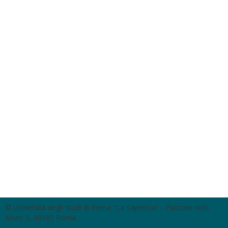
© Università degli Studi di Roma "La Sapienza" - Piazzale Aldo
Moro 5, 00185 Roma