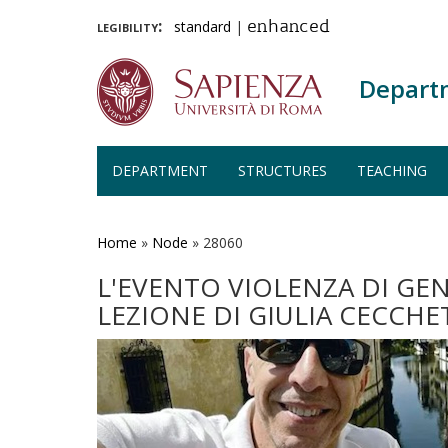
legibility:
standard
|
enhanced
Depart
DEPARTMENT
STRUCTURES
TEACHING
Skip
to
main
Home
»
Node
»
28060
content
L'EVENTO VIOLENZA DI GEN
LEZIONE DI GIULIA CECCHE