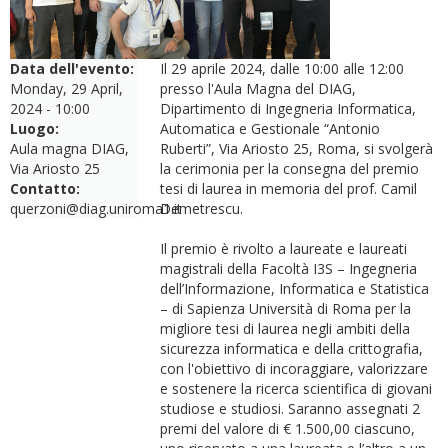
Data dell'evento:
Il 29 aprile 2024, dalle 10:00 alle 12:00
Monday, 29 April,
presso l'Aula Magna del DIAG,
2024 - 10:00
Dipartimento di Ingegneria Informatica,
Luogo:
Automatica e Gestionale “Antonio
Aula magna DIAG,
Ruberti”, Via Ariosto 25, Roma, si svolgerà
Via Ariosto 25
la cerimonia per la consegna del premio
Contatto:
tesi di laurea in memoria del prof. Camil
querzoni@diag.uniroma1.it
Demetrescu.
Il premio è rivolto a laureate e laureati
magistrali della Facoltà I3S – Ingegneria
dell’Informazione, Informatica e Statistica
– di Sapienza Università di Roma per la
migliore tesi di laurea negli ambiti della
sicurezza informatica e della crittografia,
con l'obiettivo di incoraggiare, valorizzare
e sostenere la ricerca scientifica di giovani
studiose e studiosi. Saranno assegnati 2
premi del valore di € 1.500,00 ciascuno,