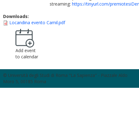
streaming:
https://tinyurl.com/premiotesiD
Downloads:
Locandina evento Camil.pdf
Add event
to calendar
© Università degli Studi di Roma "La Sapienza" - Piazzale Aldo
Moro 5, 00185 Roma