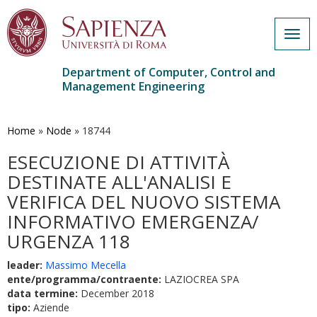
Togg
navig
Department of Computer, Control and
Management Engineering
Skip
to
main
Home
»
Node
»
18744
content
ESECUZIONE DI ATTIVITÀ
DESTINATE ALL'ANALISI E
VERIFICA DEL NUOVO SISTEMA
INFORMATIVO EMERGENZA/
URGENZA 118
leader:
Massimo Mecella
ente/programma/contraente:
LAZIOCREA SPA
data termine:
December 2018
tipo:
Aziende