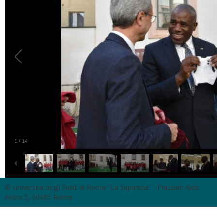
1
/
14
© Università degli Studi di Roma "La Sapienza" - Piazzale Aldo
Moro 5, 00185 Roma