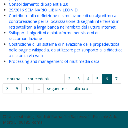
Consolidamento di Sapientia 2.0
2S/2016 SEMINARIO LIBKIN LEONID
Contributo alla definizione e simulazione di un algoritmo a
controreazione per la localizzazione di segnali interferenti in
reti satellitari a larga banda nell'ambito del Future Internet
Sviluppo di algoritmi e piattaforme per sistemi di
raccomandazione
Costruzione di un sistema di rilevazione delle propedeuticità
nelle pagine wikipedia, da utilizzare per supporto alla didattica
a distanza via web
Processing and management of multimedia data
« prima
‹ precedente
…
2
3
4
5
6
7
8
9
10
…
seguente ›
ultima »
© Università degli Studi di Roma "La Sapienza" - Piazzale Aldo
Moro 5, 00185 Roma