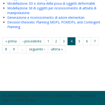
Modellazione 3D e stima della posa di oggetti deformabili
Modellazione 3d di oggetti per riconoscimento di attività di
manipolazione
Generazione e riconoscimento di azioni elementari
Decision-theoretic Planning MDPs, POMDPs, and Contingent
Planning
« prima
‹ precedente
1
2
3
4
5
6
7
8
9
…
seguente ›
ultima »
© Università degli Studi di Roma "La Sapienza" - Piazzale Aldo
Moro 5, 00185 Roma