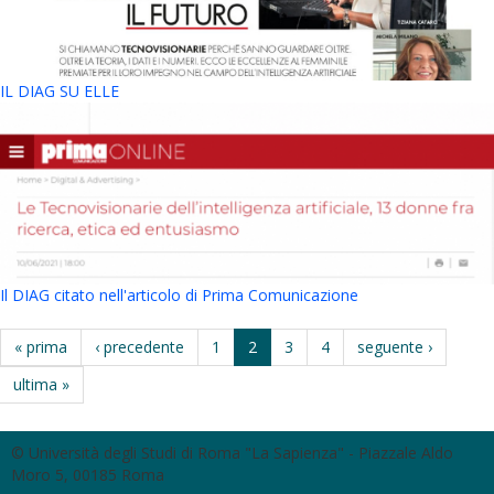
IL DIAG SU ELLE
Il DIAG citato nell'articolo di Prima Comunicazione
« prima
‹ precedente
1
2
3
4
seguente ›
ultima »
© Università degli Studi di Roma "La Sapienza" - Piazzale Aldo
Moro 5, 00185 Roma