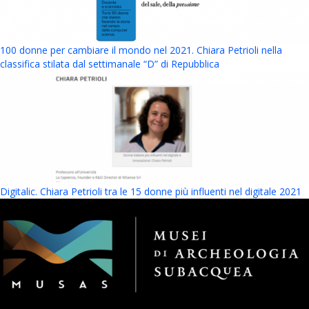
100 donne per cambiare il mondo nel 2021. Chiara Petrioli nella
classifica stilata dal settimanale “D” di Repubblica
Digitalic. Chiara Petrioli tra le 15 donne più influenti nel digitale 2021