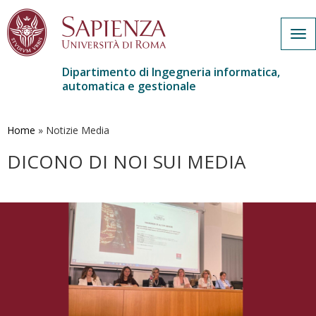
Tog
nav
Dipartimento di Ingegneria informatica,
automatica e gestionale
Salta
al
contenuto
Home
»
Notizie Media
principale
DICONO DI NOI SUI MEDIA