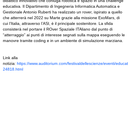
didattico innovativo che coniuga robotica e spazio in una challenge
educativa. Il Dipartimento di Ingegneria Informatica Automatica e
Gestionale Antonio Ruberti ha realizzato un rover, ispirato a quello
che atterrerà nel 2022 su Marte grazie alla missione ExoMars, di
cui l’Italia, attraverso l’ASI, è il principale sostenitore. La sfida
consisterà nel portare il ROver Spaziale ITAliano dal punto di
“atterraggio” ai punti di interesse segnati sulla mappa eseguendo le
manovre tramite coding e in un ambiente di simulazione marziana.
Link alla
notizia:
https://www.auditorium.com/festivaldellescienze/eventi/educa
24818.html