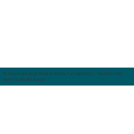
© Università degli Studi di Roma "La Sapienza" - Piazzale Aldo
Moro 5, 00185 Roma