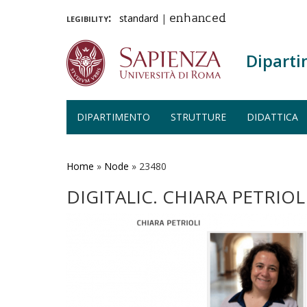
legibility:
standard
|
enhanced
Diparti
DIPARTIMENTO
STRUTTURE
DIDATTICA
Salta
al
contenuto
Home
»
Node
»
23480
principale
DIGITALIC. CHIARA PETRIOL