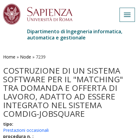
Togg
navig
Dipartimento di Ingegneria informatica,
automatica e gestionale
Salta
al
contenuto
Home
»
Node
»
7239
principale
COSTRUZIONE DI UN SISTEMA
SOFTWARE PER IL "MATCHING"
TRA DOMANDA E OFFERTA DI
LAVORO, ADATTO AD ESSERE
INTEGRATO NEL SISTEMA
COMDIG-JOBSQUARE
tipo:
Prestazioni occasionali
procedura n. :