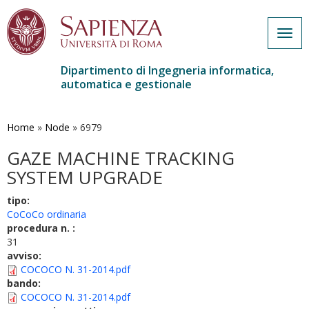
Togg
navig
Dipartimento di Ingegneria informatica,
automatica e gestionale
Salta
al
contenuto
Home
»
Node
»
6979
principale
GAZE MACHINE TRACKING
SYSTEM UPGRADE
tipo:
CoCoCo ordinaria
procedura n. :
31
avviso:
COCOCO N. 31-2014.pdf
bando:
COCOCO N. 31-2014.pdf