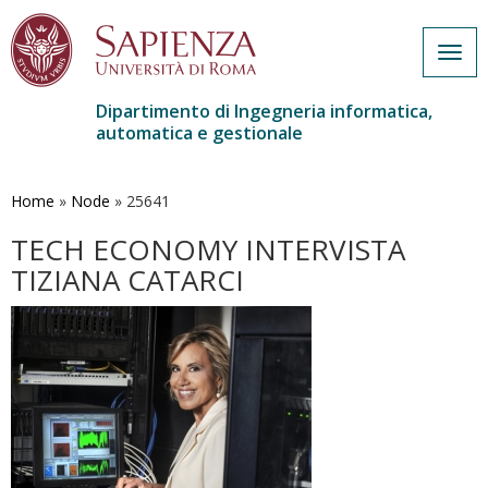
Togg
navig
Dipartimento di Ingegneria informatica,
automatica e gestionale
Salta
al
contenuto
Home
»
Node
»
25641
principale
TECH ECONOMY INTERVISTA
TIZIANA CATARCI