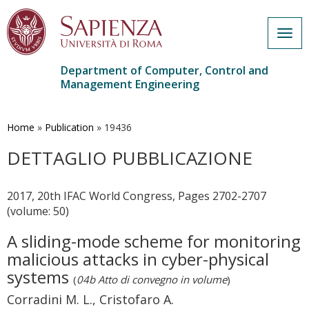
Togg
navig
Department of Computer, Control and
Management Engineering
Skip
to
main
Home
»
Publication
»
19436
content
DETTAGLIO PUBBLICAZIONE
2017, 20th IFAC World Congress, Pages 2702-2707
(volume: 50)
A sliding-mode scheme for monitoring
malicious attacks in cyber-physical
systems
(
04b Atto di convegno in volume
)
Corradini M. L., Cristofaro A.