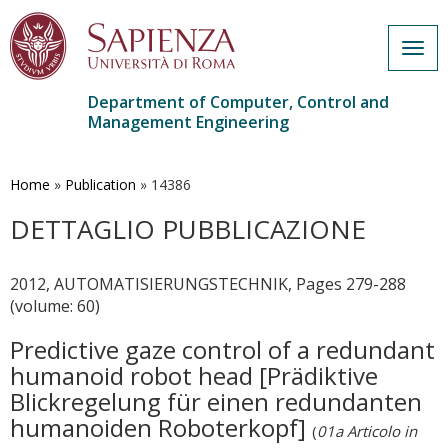
Togg
navig
Department of Computer, Control and
Management Engineering
Skip
to
main
Home
»
Publication
»
14386
content
DETTAGLIO PUBBLICAZIONE
2012, AUTOMATISIERUNGSTECHNIK, Pages 279-288
(volume: 60)
Predictive gaze control of a redundant
humanoid robot head [Prädiktive
Blickregelung für einen redundanten
humanoiden Roboterkopf]
(
01a Articolo in