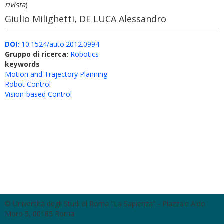
rivista
)
Giulio Milighetti, DE LUCA Alessandro
DOI:
10.1524/auto.2012.0994
Gruppo di ricerca:
Robotics
keywords
Motion and Trajectory Planning
Robot Control
Vision-based Control
© Università degli Studi di Roma "La Sapienza" - Piazzale Aldo
Moro 5, 00185 Roma