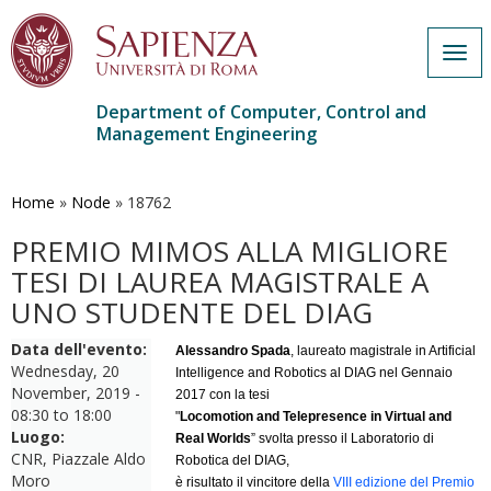
Togg
navig
Department of Computer, Control and
Management Engineering
Skip
to
main
Home
»
Node
»
18762
content
PREMIO MIMOS ALLA MIGLIORE
TESI DI LAUREA MAGISTRALE A
UNO STUDENTE DEL DIAG
Data dell'evento:
Alessandro Spada
,
laureato magistrale in Artificial
Wednesday, 20
Intelligence and Robotics al DIAG nel Gennaio
November, 2019 -
2017 con la tesi
08:30
to
18:00
"
Locomotion and Telepresence in Virtual and
Luogo:
Real Worlds
”
svolta presso il Laboratorio di
CNR, Piazzale Aldo
Robotica del DIAG,
Moro
è risultato il vincitore della
VIII edizione del Premio