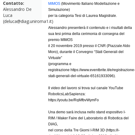
Contatto:
MIMOS
(Movimento Italiano Modellazione e
Alessandro De
Simulazione)
Luca
per la categoria Tesi di Laurea Magistrale.
(deluca@diag.uniroma1.it)
Alessandro presenterà il contenuto e i risultati della
sua tesi prima della cerimonia di consegna del
premio MIMOS
il 20 novembre 2019 presso il CNR (Piazzale Aldo
Moro), durante il Convegno “Stati Generali del
Virtuale”
(programma e
registrazione
https://www.eventbrite.it/e/registrazione
stati-generali-del-virtuale-65161933096
).
Il video del lavoro si trova sul canale YouTube
RoboticsLabSapienza:
https://youtu.be/RqMfbvWymFo
Una demo sarà inclusa nello stand espositivo I-
RIM / Maker Faire del Laboratorio di Robotica del
DIAG,
nel corso della Tre Giorni I-RIM 3D (
https://i-