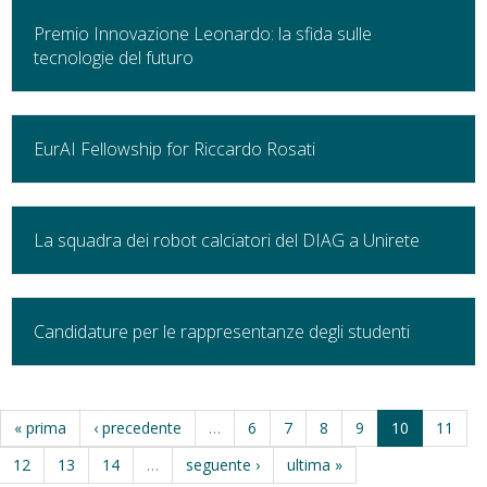
Premio Innovazione Leonardo: la sfida sulle
tecnologie del futuro
EurAI Fellowship for Riccardo Rosati
La squadra dei robot calciatori del DIAG a Unirete
Candidature per le rappresentanze degli studenti
« prima
‹ precedente
…
6
7
8
9
10
11
12
13
14
…
seguente ›
ultima »