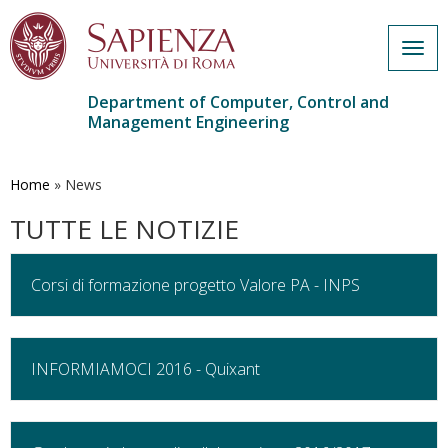
Togg
navig
Department of Computer, Control and
Management Engineering
Skip
to
main
Home
»
News
content
TUTTE LE NOTIZIE
Corsi di formazione progetto Valore PA - INPS
INFORMIAMOCI 2016 - Quixant