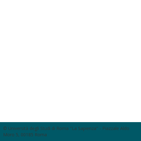
© Università degli Studi di Roma "La Sapienza" - Piazzale Aldo
Moro 5, 00185 Roma