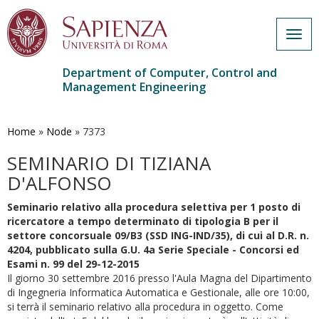
Togg
navig
Department of Computer, Control and
Management Engineering
Skip
to
main
Home
»
Node
»
7373
content
SEMINARIO DI TIZIANA
D'ALFONSO
Seminario relativo alla procedura selettiva per 1 posto di
ricercatore a tempo determinato di tipologia B per il
settore concorsuale 09/B3 (SSD ING-IND/35), di cui al D.R. n.
4204, pubblicato sulla G.U.
4a
Serie Speciale - Concorsi ed
Esami n. 99 del 29-12-2015
Il giorno
30 settembre 2016
presso l'Aula Magna del Dipartimento
di Ingegneria Informatica Automatica e Gestionale, alle ore
10:00,
si terrà il seminario relativo alla procedura in oggetto. Come