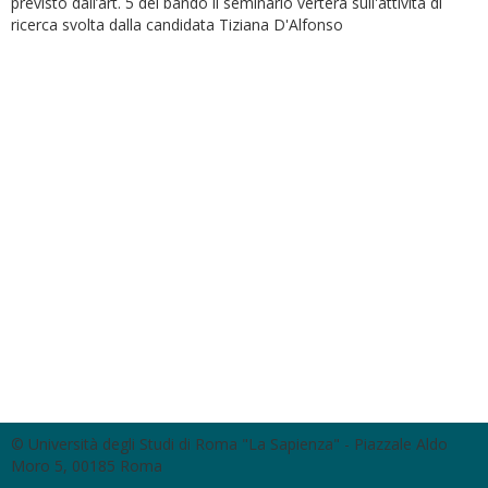
previsto dall’art. 5 del bando il seminario verterà sull'attività di
ricerca svolta dalla candidata Tiziana D'Alfonso
© Università degli Studi di Roma "La Sapienza" - Piazzale Aldo
Moro 5, 00185 Roma