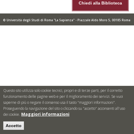
Chiedi alla Biblioteca
© Università degli Studi di Roma "La Sapienza" - Piazzale Aldo Moro 5, 00185 Roma
Questo sito utilizza solo cookie tecnici, propri e di terze parti, per il corretto
funzionamento delle pagine web e per il miglioramento dei servizi. Se vuoi
saperne di più o negare il consenso usa il tasto "maggiori informazioni".
Proseguendo la navigazione del sito o cliccando su "accetto" acconsenti all'uso
Maggiori informazioni
dei cookie.
Accetto