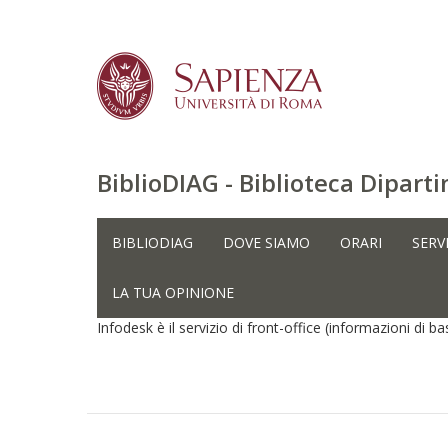
BiblioDIAG - Biblioteca Dipar
Salta
al
BIBLIODIAG
DOVE SIAMO
ORARI
SERVI
Home
INFODESK (FRONT-OFFICE)
contenuto
principale
INFODESK (FRONT-OFFICE)
LA TUA OPINIONE
Infodesk è il servizio di front-office (informazioni di base