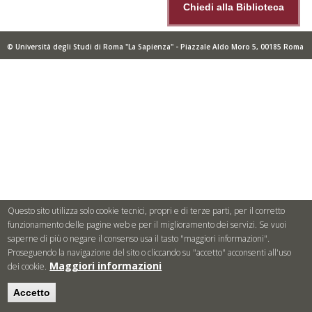
Chiedi alla Biblioteca
© Università degli Studi di Roma "La Sapienza" - Piazzale Aldo Moro 5, 00185 Roma
Questo sito utilizza solo cookie tecnici, propri e di terze parti, per il corretto
funzionamento delle pagine web e per il miglioramento dei servizi. Se vuoi
saperne di più o negare il consenso usa il tasto "maggiori informazioni".
Proseguendo la navigazione del sito o cliccando su "accetto" acconsenti all'uso
Maggiori informazioni
dei cookie.
Accetto