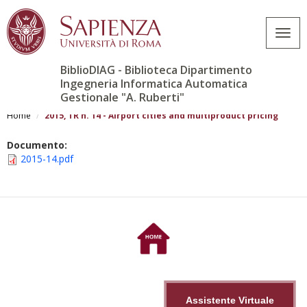
Togg
navig
BiblioDIAG - Biblioteca Dipartimento
Ingegneria Informatica Automatica
Gestionale "A. Ruberti"
Salta
al
Home
2015, TR n. 14 - Airport cities and multiproduct pricing
contenuto
principale
Documento:
2015-14.pdf
Assistente Virtuale