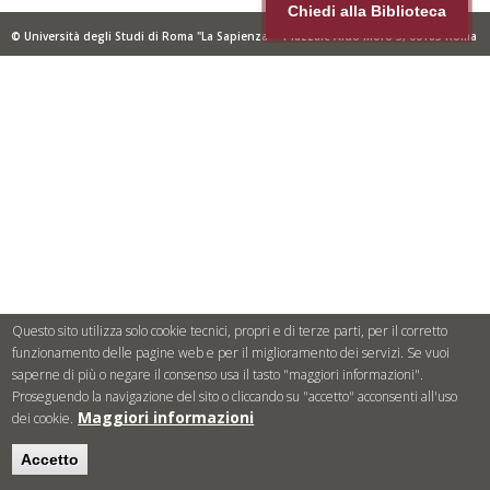
Chiedi alla Biblioteca
© Università degli Studi di Roma "La Sapienza" - Piazzale Aldo Moro 5, 00185 Roma
Questo sito utilizza solo cookie tecnici, propri e di terze parti, per il corretto
funzionamento delle pagine web e per il miglioramento dei servizi. Se vuoi
saperne di più o negare il consenso usa il tasto "maggiori informazioni".
Proseguendo la navigazione del sito o cliccando su "accetto" acconsenti all'uso
Maggiori informazioni
dei cookie.
Accetto