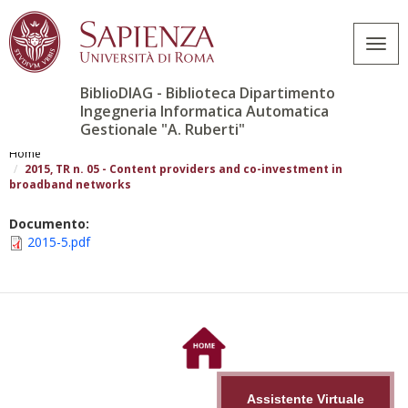
Togg
navig
BiblioDIAG - Biblioteca Dipartimento
Ingegneria Informatica Automatica
Gestionale "A. Ruberti"
Salta
al
Home
contenuto
2015, TR n. 05 - Content providers and co-investment in
broadband networks
principale
Documento:
2015-5.pdf
Assistente Virtuale