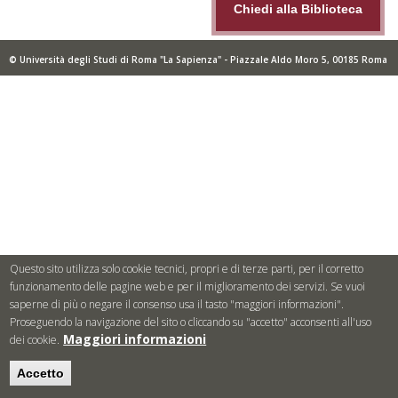
Chiedi alla Biblioteca
© Università degli Studi di Roma "La Sapienza" - Piazzale Aldo Moro 5, 00185 Roma
Questo sito utilizza solo cookie tecnici, propri e di terze parti, per il corretto
funzionamento delle pagine web e per il miglioramento dei servizi. Se vuoi
saperne di più o negare il consenso usa il tasto "maggiori informazioni".
Proseguendo la navigazione del sito o cliccando su "accetto" acconsenti all'uso
Maggiori informazioni
dei cookie.
Accetto