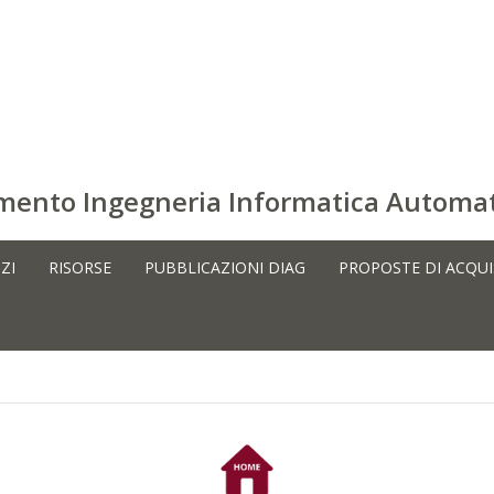
timento Ingegneria Informatica Automat
ZI
RISORSE
PUBBLICAZIONI DIAG
PROPOSTE DI ACQU
tion and e-commerce strategies