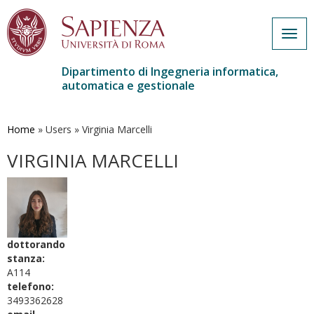
Togg
navig
Dipartimento di Ingegneria informatica,
automatica e gestionale
Salta
al
contenuto
Home
»
Users
»
Virginia Marcelli
principale
VIRGINIA MARCELLI
dottorando
stanza:
A114
telefono:
3493362628