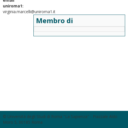
email
uniroma1:
virginia.marcelli@uniroma1.it
Membro di
© Università degli Studi di Roma "La Sapienza" - Piazzale Aldo
Moro 5, 00185 Roma