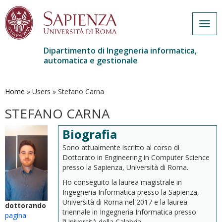
Togg
navig
Dipartimento di Ingegneria informatica,
automatica e gestionale
Salta
al
contenuto
Home
»
Users
»
Stefano Carna
principale
STEFANO CARNA
Biografia
Sono attualmente iscritto al corso di
Dottorato in Engineering in Computer Science
presso la Sapienza, Università di Roma.
Ho conseguito la laurea magistrale in
Ingegneria Informatica presso la Sapienza,
Università di Roma nel 2017 e la laurea
dottorando
triennale in Ingegneria Informatica presso
pagina
l’Università della Calabria.