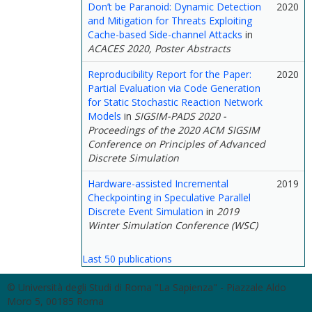
Don’t be Paranoid: Dynamic Detection
2020
and Mitigation for Threats Exploiting
Cache-based Side-channel Attacks
in
ACACES 2020, Poster Abstracts
Reproducibility Report for the Paper:
2020
Partial Evaluation via Code Generation
for Static Stochastic Reaction Network
Models
in
SIGSIM-PADS 2020 -
Proceedings of the 2020 ACM SIGSIM
Conference on Principles of Advanced
Discrete Simulation
Hardware-assisted Incremental
2019
Checkpointing in Speculative Parallel
Discrete Event Simulation
in
2019
Winter Simulation Conference (WSC)
Last 50 publications
© Università degli Studi di Roma "La Sapienza" - Piazzale Aldo
Moro 5, 00185 Roma