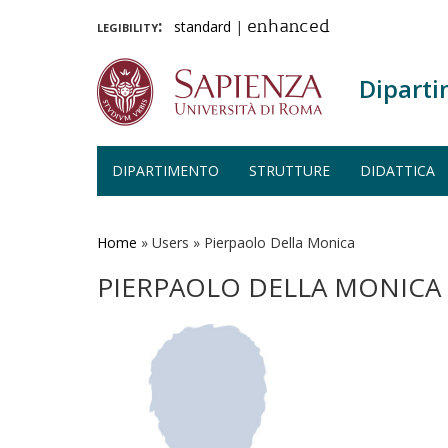
legibility:
standard
|
enhanced
Diparti
DIPARTIMENTO
STRUTTURE
DIDATTICA
Salta
al
contenuto
Home
»
Users
»
Pierpaolo Della Monica
principale
PIERPAOLO DELLA MONICA