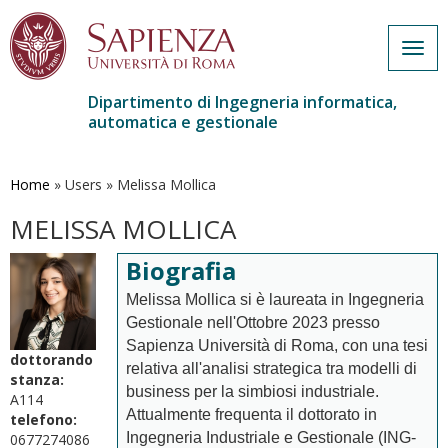
Togg
navig
Dipartimento di Ingegneria informatica,
automatica e gestionale
Salta
al
contenuto
Home
»
Users
»
Melissa Mollica
principale
MELISSA MOLLICA
Biografia
Melissa Mollica si è laureata in Ingegneria
Gestionale nell'Ottobre 2023 presso
Sapienza Università di Roma, con una tesi
dottorando
relativa all'analisi strategica tra modelli di
stanza:
business per la simbiosi industriale.
A114
Attualmente frequenta il dottorato in
telefono:
Ingegneria Industriale e Gestionale (ING-
0677274086