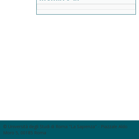
© Università degli Studi di Roma "La Sapienza" - Piazzale Aldo
Moro 5, 00185 Roma