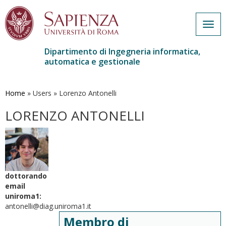
Togg
navig
Dipartimento di Ingegneria informatica,
automatica e gestionale
Salta
al
contenuto
Home
»
Users
»
Lorenzo Antonelli
principale
LORENZO ANTONELLI
dottorando
email
uniroma1:
antonelli@diag.uniroma1.it
Membro di