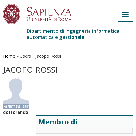
Togg
navig
Dipartimento di Ingegneria informatica,
automatica e gestionale
Salta
al
contenuto
Home
»
Users
»
Jacopo Rossi
principale
JACOPO ROSSI
dottorando
Membro di