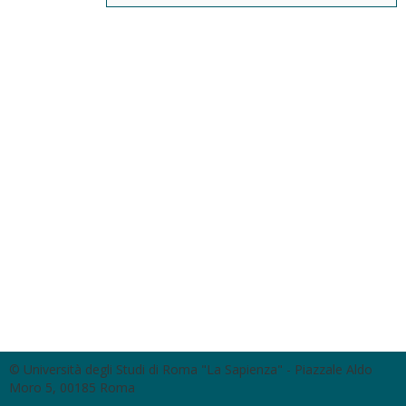
© Università degli Studi di Roma "La Sapienza" - Piazzale Aldo
Moro 5, 00185 Roma