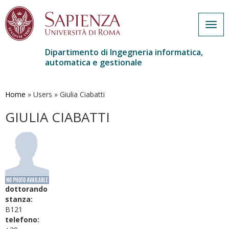
Togg
navig
Dipartimento di Ingegneria informatica,
automatica e gestionale
Salta
al
contenuto
Home
»
Users
»
Giulia Ciabatti
principale
GIULIA CIABATTI
dottorando
stanza:
B121
telefono: