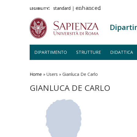
legibility:
standard
|
enhanced
Diparti
DIPARTIMENTO
STRUTTURE
DIDATTICA
Salta
al
contenuto
Home
»
Users
»
Gianluca De Carlo
principale
GIANLUCA DE CARLO