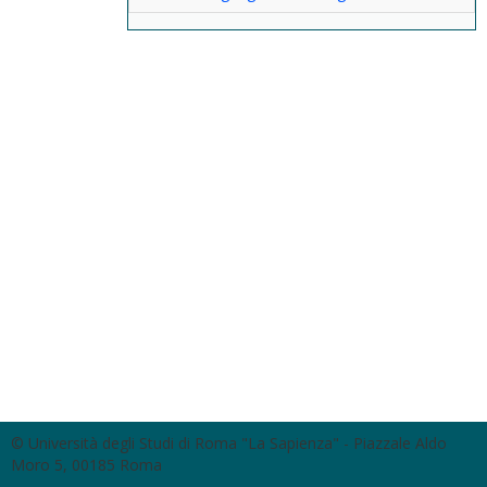
© Università degli Studi di Roma "La Sapienza" - Piazzale Aldo
Moro 5, 00185 Roma