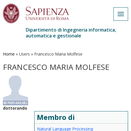
Togg
navig
Dipartimento di Ingegneria informatica,
automatica e gestionale
Salta
al
contenuto
Home
»
Users
»
Francesco Maria Molfese
principale
FRANCESCO MARIA MOLFESE
dottorando
Membro di
Natural Language Processing