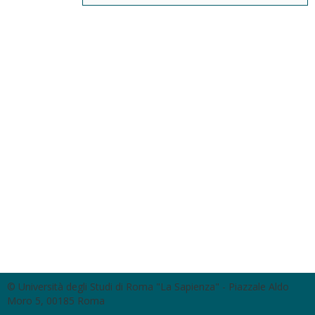
© Università degli Studi di Roma "La Sapienza" - Piazzale Aldo
Moro 5, 00185 Roma