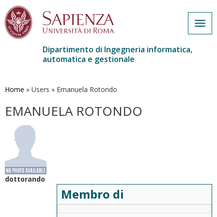
Togg
navig
Dipartimento di Ingegneria informatica,
automatica e gestionale
Salta
al
contenuto
Home
»
Users
»
Emanuela Rotondo
principale
EMANUELA ROTONDO
dottorando
Membro di