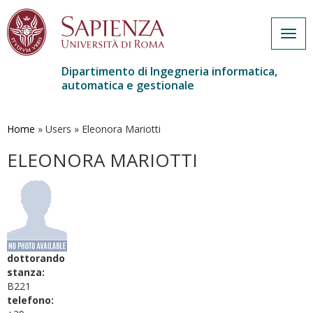
Togg
navig
Dipartimento di Ingegneria informatica,
automatica e gestionale
Salta
al
contenuto
Home
»
Users
»
Eleonora Mariotti
principale
ELEONORA MARIOTTI
dottorando
stanza:
B221
telefono: