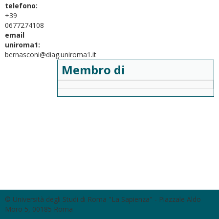
telefono:
+39
0677274108
email
uniroma1:
bernasconi@diag.uniroma1.it
Membro di
© Università degli Studi di Roma "La Sapienza" - Piazzale Aldo
Moro 5, 00185 Roma